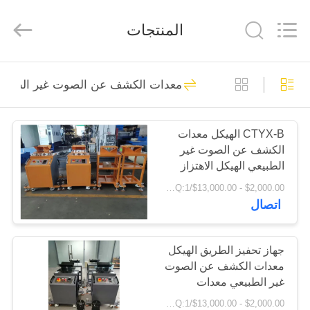
2026
Cartesy
Diagnosis
المنتجات
Technology
CO.,Ltd.
All
Rights
Reserved.
المنزل
33
معدات الكشف عن الصوت غير الطبيعي
التحرير والسرد خط
المنتجات
اختبار السيارة
CTYX-B الهيكل معدات
الكشف عن الصوت غير
فيديوهات
الطبيعي الهيكل الاهتزاز
الكشف عن الصوت غير
$2,000.00 - $13,000.00/sets MOQ:1 وحدة
الطبيعي
حولنا
اتصال
47
جولة
جهاز تحفيز الطريق الهيكل
اختبار الفرامل
معدات الكشف عن الصوت
في
غير الطبيعي معدات
المصنع
الكشف عن الضوضاء غير
$2,000.00 - $13,000.00/sets MOQ:1 وحدة