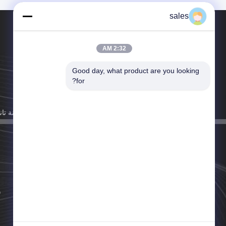
sales
2:32 AM
Good day, what product are you looking 
الهاتف：+86--15521795404
for?
البريد الإلكتروني：sales@cartesykj.com
يضيف：المبنى 101، حديقة شيرونغزيزاو الصناعية، مدينة تا
مدينة تشونغشان، مقاطعة قوانغدونغ، الصين