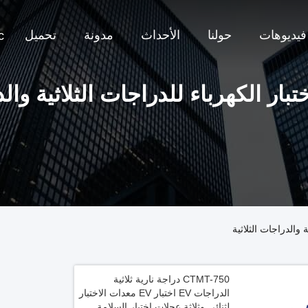
فيديوهات
حولنا
الأحداث
مدونة
تحميل
c
بار الكهرباء للدراجات الثلاثية وال
 والدراجات الثلاثية
CTMT-750 دراجة نارية ثلاثية
الدراجات EV اختبار EV معدات الاختبار
لثنائي وثلاثة عجلات اختبار السلامة