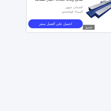
الضمان: شهور
الميناء: قوانغتشو
احصل على أفضل سعر
فيديو