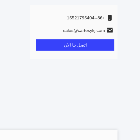
+86--15521795404
sales@cartesykj.com
اتصل بنا الآن