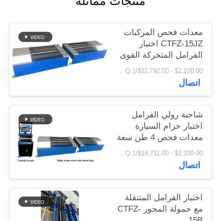
منتجات مماثلة
اقتباس
معدات فحص المركبات
DOWN
CTFZ-15JZ اختبار
LOAD
الفرامل المتحركة القوى
المعاكسة نوع اختبار
$2,100.00 - $11,792.00/sets MOQ:1 وحدة
الفرامل للسيارات مع
اتصال
خريطة
الرفع
الموقع
شاحنة رولي الفرامل
اختبار حزام السيارة
سياسة
معدات فحص 4 طن سعة
حمولة CTFZ-3B جهاز
الخصوصية
$2,100.00 - $18,711.00/sets MOQ:1 وحدة
اختبار رفع
اتصال
اختبار الفرامل المتنقلة
مع حمولة المحور CTFZ-
15B