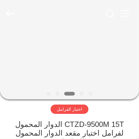
2026
Cartesy
Diagnosis
Technology
CO.,Ltd.
All
Rights
Reserved.
المنزل
المنتجات
فيديوهات
حولنا
اختبار الفرامل
جولة
في
CTZD-9500M 15T الدوار المحمول
المصنع
لفرامل اختبار مقعد الدوار المحمول