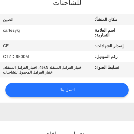
للشاحنات
مراقبة
مكان المنشأ:
الصين
الجودة
اسم العلامة
cartesykj
التجارية:
اتصل
إصدار الشهادات:
CE
بنا
رقم الموديل:
CTZD-9500M
تسليط الضوء:
,
,
اختبار الفرامل المتنقلة 45kN
اختبار الفرامل المتنقلة
أخبار
اختبار الفرامل المحمول للشاحنات
القضايا
اتصل بنا!
مدونة
اطلب