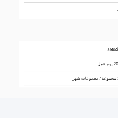
$ -
م عمل
هر