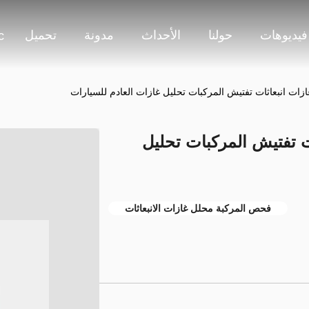
فيديوهات
حولنا
الأحداث
مدونة
تحميل
c
عاثات تفتيش المركبات تحليل
فحص المركبة محلل غازات الانبعاثات