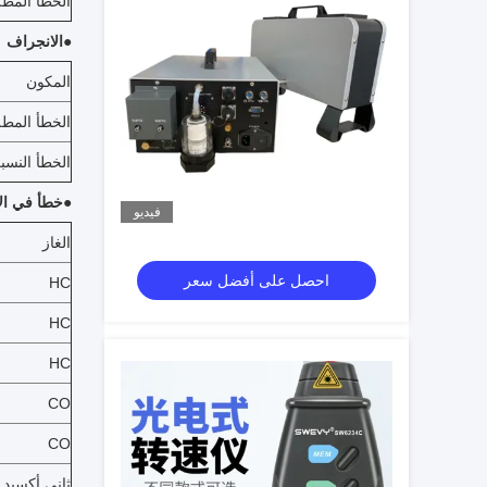
الخطأ المط
●
الانجراف
المكون
الخطأ المط
الخطأ النسب
●
خطأ في ال
فيديو
الغاز
احصل على أفضل سعر
HC
HC
HC
CO
CO
ثاني أكسيد 