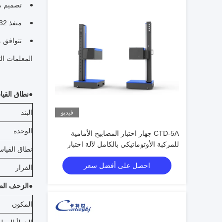
تصميم م
منفذ RS-232 المتسلسل
تتوافق مع متطلبا
المعلمات الت
●
نطاق القيا
البند
فيديو
الوحدة
CTD-5A جهاز اختبار المصابيح الأمامية
للمركبة الأوتوماتيكي بالكامل لآلة اختبار
نطاق القيا
مصابيح الرأس ذات العوارض العالية
احصل على أفضل سعر
والمنخفضة ومعدات فحص المركبات
القرار
●
الزحف ال
المكون