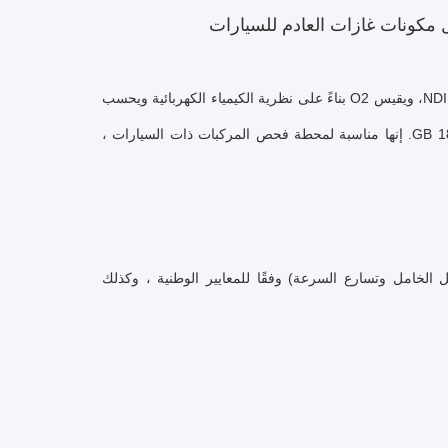
يقيس هذا المنتج CO، HC، CO2، و NO في غازات العادم من المركبات النارية بناءً على NDIR، ويقيس O2 بناءً على نظرية الكيمياء الكهربائية ويحسب
معامل الهواء الزائد λ من CO، CO2 المقاس،HC، وقيم O2. إنها تتوافق مع GB 18285-2018. إنها مناسبة لمحطة فحص المركبات ذات السيارات ،
الخامل وتسارع السرعة) وفقًا للمعايير الوطنية ، وكذلك