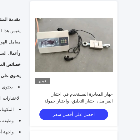
مقدمة المنت
وأعمال السي
خصائص المن
يحتوي على GB 18285 و GB 14621
فيديو
يحتوي ع
جهاز المعايرة المستخدم في اختبار
الاختبارات ا
الفرامل، اختبار التعليق، واختبار حمولة
العجلات
المكونات
احصل على أفضل سعر
وظيفة تع
واجهة أد