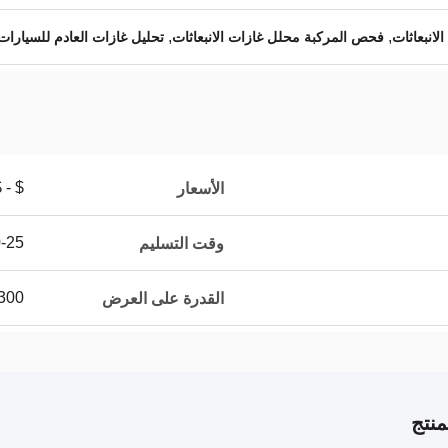
,
,
انبعاثات
فحص المركبة محلل غازات الانبعاثات
تحليل غازات العادم للسيارات
 $/sets
الأسعار
20-25 يو
وقت التسليم
300 مجموعة / مجموعات ش
القدرة على العرض
نتج