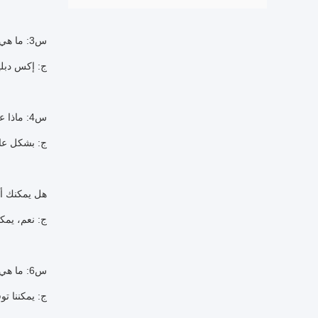
س3: ما هي شروط التسليم؟
ج: إكس دبلي
س4: ماذا عن وقت التسليم؟
ج: بشكل عام ، سيستغرق الأمر 10 أو 30 يومًا
هل يمكنك أن
ج: نعم، يمكن
س6: ما هي سياسة العينات الخاصة بك؟
ج: يمكننا تو