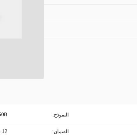
50B
النموذج:
12 شهراً
الضمان: