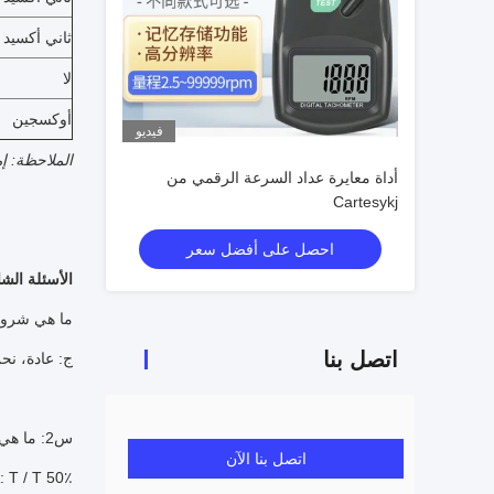
ثاني أكسيد 
لا
أوكسجين
فيديو
الملاحظة: إ
أداة معايرة عداد السرعة الرقمي من
Cartesykj
احصل على أفضل سعر
الأسئلة الشا
ما هي شروط 
اتصل بنا
ج: عادة، نح
س2: ما هي شروط الدفع الخاصة بك؟
اتصل بنا الآن
A: T / T 50٪ كإيداع ، و 50٪ قبل التسليم. سنريك صور المنتجات والحزم قبل دف