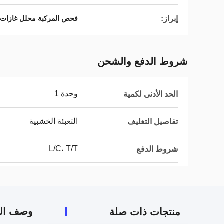
إبراز:
فحص المركبة محلل غازات ال
شروط الدفع والشحن
وحدة 1
الحد الأدنى لكمية
التعبئة الخشبية
تفاصيل التغليف
L/C، T/T
شروط الدفع
وصف الم
منتجات ذات صلة