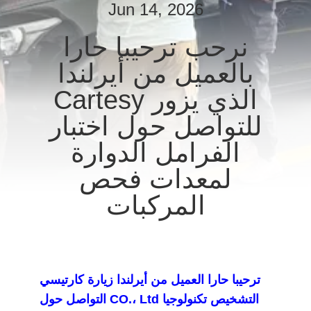
Jun 14, 2026
مراقبة
نرحب ترحيبا حارا
الجودة
بالعميل من أيرلندا
الذي يزور Cartesy
اتصل
للتواصل حول اختبار
بنا
الفرامل الدوارة
أخبار
لمعدات فحص
المركبات
القضايا
مدونة
ترحيبا حارا العميل من أيرلندا زيارة كارتيسي
اطلب
التشخيص تكنولوجيا CO.، Ltd التواصل حول