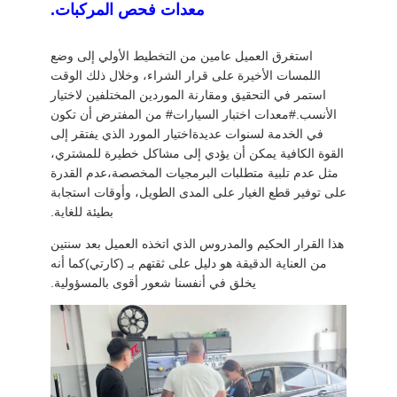
معدات فحص المركبات.
اقتباس
استغرق العميل عامين من التخطيط الأولي إلى وضع
DOWN
اللمسات الأخيرة على قرار الشراء، وخلال ذلك الوقت
LOAD
استمر في التحقيق ومقارنة الموردين المختلفين لاختيار
الأنسب.#معدات اختبار السيارات# من المفترض أن تكون
في الخدمة لسنوات عديدةاختيار المورد الذي يفتقر إلى
خريطة
القوة الكافية يمكن أن يؤدي إلى مشاكل خطيرة للمشتري،
مثل عدم تلبية متطلبات البرمجيات المخصصة،عدم القدرة
الموقع
على توفير قطع الغيار على المدى الطويل، وأوقات استجابة
بطيئة للغاية.
سياسة
هذا القرار الحكيم والمدروس الذي اتخذه العميل بعد سنتين
من العناية الدقيقة هو دليل على ثقتهم بـ (كارتي)كما أنه
الخصوصية
يخلق في أنفسنا شعور أقوى بالمسؤولية.