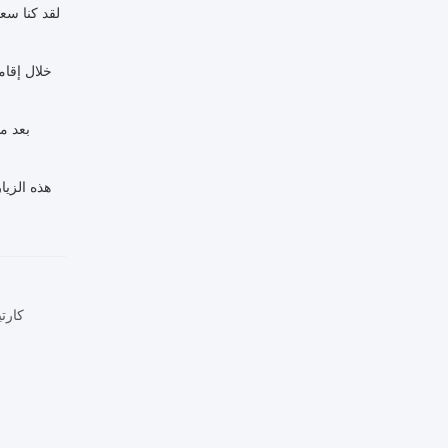
لقد كنا سع
خلال إقام
بعد م
هذه الزيا
كارت