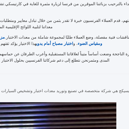
داء بالترحيب بزبائننا الموقرين من فرنسا لزيارة مثمرة للغاية في كارتيسكي.ت
تهم، قدم العملاء الفرنسيون خبرة لا تقدر بثمن من خلال تبادل معايير ومتطلبات
معداتنا لتلبية اللوائح الإقليمية ا
ناقشات فنية مفصلة، وضع العملاء طلبًا لمجموعة شاملة من معدات الاختبار.
مزيج
ومقياس الضوء
، و
اختبار مصباح أمام يدوي
هذا الاختيار يؤكد ثقتهم ف
رة الناجحة وضعت أساساً متيناً لعلاقاتنا المستقبلية.وأعرب الطرفان عن حماسهم
المدى ومثمرنحن نتطلع إلى دعم شركائنا الفرنسيين بحلول الاختبار ا
يسيكج هي شركة متخصصة في تصنيع وتوريد معدات اختبار وتشخيص السيارات عال