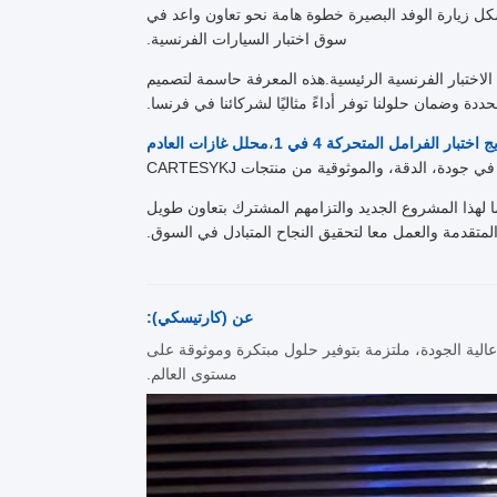
شكل زيارة الوفد البصيرة خطوة هامة نحو تعاون واعد في
سوق اختبار السيارات الفرنسية.
 الاختبار الفرنسية الرئيسية.هذه المعرفة حاسمة لتصميم
لمحددة وضمان حلولنا توفر أداءً مثاليًا لشركائنا في فرنسا.
 اختبار الفرامل المتحركة 4 في 1
،
محلل غازات العادم
ي جودة، الدقة، والموثوقية من منتجات CARTESYKJ
ا لهذا المشروع الجديد والتزامهم المشترك بتعاون طويل
لمتقدمة والعمل معا لتحقيق النجاح المتبادل في السوق.
عن (كارتيسكي):
ية الجودة، ملتزمة بتوفير حلول مبتكرة وموثوقة على
مستوى العالم.