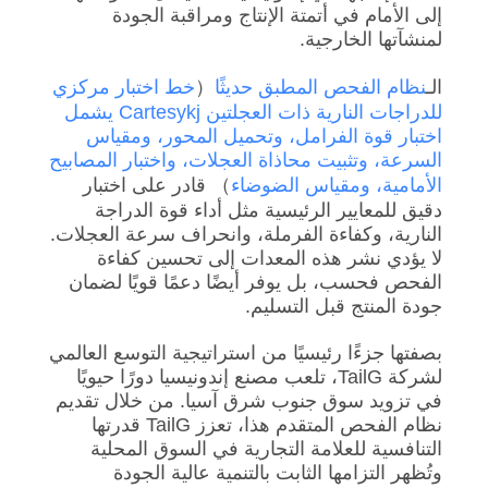
اقتباس
إلى الأمام في أتمتة الإنتاج ومراقبة الجودة
لمنشآتها الخارجية.
DOWN
الـ
نظام الفحص المطبق حديثًا
（
خط اختبار مركزي
للدراجات النارية ذات العجلتين Cartesykj يشمل
LOAD
اختبار قوة الفرامل، وتحميل المحور، ومقياس
السرعة، وتثبيت محاذاة العجلات، واختبار المصابيح
الأمامية، ومقياس الضوضاء
） قادر على اختبار
خريطة
دقيق للمعايير الرئيسية مثل أداء قوة الدراجة
الموقع
النارية، وكفاءة الفرملة، وانحراف سرعة العجلات.
لا يؤدي نشر هذه المعدات إلى تحسين كفاءة
الفحص فحسب، بل يوفر أيضًا دعمًا قويًا لضمان
سياسة
جودة المنتج قبل التسليم.
الخصوصية
بصفتها جزءًا رئيسيًا من استراتيجية التوسع العالمي
لشركة TailG، تلعب مصنع إندونيسيا دورًا حيويًا
في تزويد سوق جنوب شرق آسيا. من خلال تقديم
نظام الفحص المتقدم هذا، تعزز TailG قدرتها
التنافسية للعلامة التجارية في السوق المحلية
وتُظهر التزامها الثابت بالتنمية عالية الجودة