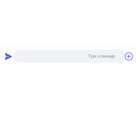
Photo
Video Call
Audio Call