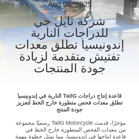
Aug 05, 2025
مراقبة
شركة تايل جي
الجودة
للدراجات النارية
إندونيسيا تطلق معدات
اتصل
تفتيش متقدمة لزيادة
بنا
جودة المنتجات
أخبار
القضايا
قاعدة إنتاج دراجات TailG النارية في إندونيسيا
تطلق معدات فحص متطورة خارج الخط لتعزيز
جودة المنتج
مدونة
مؤخرًا، قدمت TailG Motorcycle رسميًا مجموعة
من معدات الفحص المتطورة خارج الخط في
اطلب
قاعدة إنتاجها في إندونيسيا، مما يمثل خطوة مهمة