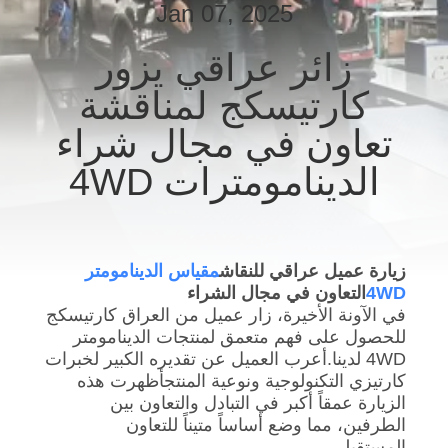
Jan 07, 2025
مراقبة
زائر عراقي يزور
الجودة
كارتيسكج لمناقشة
تعاون في مجال شراء
اتصل
الدينامومترات 4WD
بنا
أخبار
زيارة عميل عراقي للنقاش
مقياس الدينامومتر
4WD
التعاون في مجال الشراء
القضايا
في الآونة الأخيرة، زار عميل من العراق كارتيسكج
للحصول على فهم متعمق لمنتجات الدينامومتر
4WD لدينا.أعرب العميل عن تقديره الكبير لخبرات
مدونة
كارتيزي التكنولوجية ونوعية المنتجأظهرت هذه
الزيارة عمقاً أكبر في التبادل والتعاون بين
الطرفين، مما وضع أساساً متيناً للتعاون
اطلب
المستقبلي.