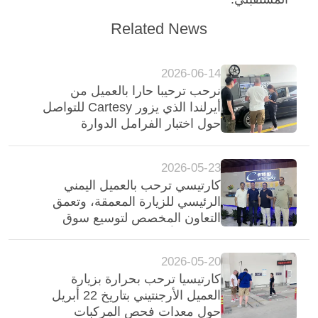
اقتباس
Related News
DOWN
2026-06-14
LOAD
نرحب ترحيبا حارا بالعميل من
أيرلندا الذي يزور Cartesy للتواصل
خريطة
حول اختبار الفرامل الدوارة
لمعدات فحص المركبات
الموقع
2026-05-23
كارتيسي ترحب بالعميل اليمني
سياسة
الرئيسي للزيارة المعمقة، وتعمق
الخصوصية
التعاون المخصص لتوسيع سوق
الشرق الأوسط
2026-05-20
كارتيسيا ترحب بحرارة بزيارة
العميل الأرجنتيني بتاريخ 22 أبريل
حول معدات فحص المركبات