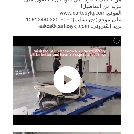
اقتباس
مزيد من التفاصيل!
الموقع:www.cartesykj.com
على موقع (وي تشات): +86-15913440325
DOWN
بريد إلكتروني: sales@cartesykj.com
LOAD
خريطة
الموقع
سياسة
الخصوصية