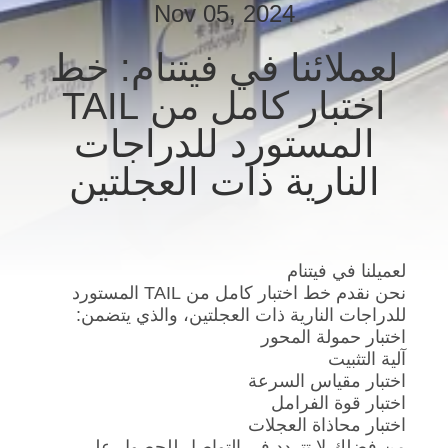
Nov 05, 2024
مراقبة
لعملائنا في فيتنام: خط
الجودة
اختبار كامل من TAIL
المستورد للدراجات
اتصل
النارية ذات العجلتين
بنا
أخبار
لعميلنا في فيتنام
نحن نقدم خط اختبار كامل من TAIL المستورد
القضايا
للدراجات النارية ذات العجلتين، والذي يتضمن:
اختبار حمولة المحور
آلية التثبيت
مدونة
اختبار مقياس السرعة
اختبار قوة الفرامل
اختبار محاذاة العجلات
اطلب
من فضلك لا تتردد في التواصل للحصول على