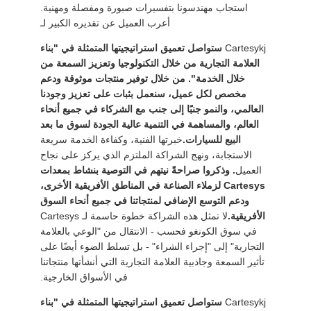
استجاب مهندسونا بتفسيرات صبورة ومفصلة ومهنية.
أعرب العميل عن تقديره الكبير لـ
Cartesykj
ستواصل تعميق استراتيجيتها المتمثلة في "بناء
العلامة التجارية من خلال التكنولوجيا وتعزيز السمعة من
خلال الخدمة". من خلال توفير منتجات موثوقة ودعم
مخصص لكل عميل، سنعمل بثبات على تعزيز وجودنا
العالمي، والنمو جنبًا إلى جنب مع الشركاء في جميع أنحاء
العالم، والمساهمة في التنمية عالية الجودة لسوق ما بعد
البيع للسيارات.
خبرتها الفنية، وكفاءة الخدمة سريعة
الاستجابة، ونهج الشراكة الملتزم الذي يركز على نجاح
العميل
. وذكروا صراحةً نيتهم في التوصية بنشاط بمعدات
Cartesys لزملاء الصناعة في المناطق الأفريقية الأخرى،
ودعم التوسع الإضافي لمنتجاتنا في جميع أنحاء السوق
الأفريقية.
لا تمثل هذه الشراكة خطوة حاسمة لـ Cartesys
في سوق الكونغو فحسب - الانتقال من "الوعي بالعلامة
التجارية" إلى "إجراء الشراء" - بل تسلط الضوء أيضًا على
تأثير السمعة وجاذبية العلامة التجارية التي أنشأتها منتجاتنا
في الأسواق الخارجية.
Cartesykj
ستواصل تعميق استراتيجيتها المتمثلة في "بناء