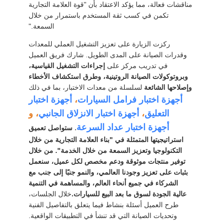
مناقشات فعالة، مما يؤكد الاعتقاد بأن "قوة العلامة التجارية
تكمن في كسب ثقة المستخدم باستمرار من خلال
السمعة."
ركزت الزيارة على تعزيز التشغيل العملي للمعدات
وقدرات الصيانة على المدى الطويل. شارك فريق العميل
في تدريب مركز على
إجراءات التشغيل القياسية،
وبروتوكولات الصيانة الروتينية، وطرق استكشاف الأخطاء
وإصلاحها الشائعة
لسلسلة من معدات الاختبار، بما في ذلك
أجهزة اختبار فرامل السيارات
،
أجهزة اختبار
التعليق
،
أجهزة اختبار الانزلاق الجانبي
، و
أجهزة اختبار عداد السرعة
.
ستواصل تعميق
استراتيجيتها المتمثلة في "بناء العلامة التجارية من خلال
التكنولوجيا وتعزيز السمعة من خلال الخدمة". من خلال
توفير منتجات موثوقة ودعم مخصص لكل عميل، سنعمل
بثبات على تعزيز وجودنا العالمي، والنمو جنبًا إلى جنب مع
الشركاء في جميع أنحاء العالم، والمساهمة في التنمية
عالية الجودة لسوق ما بعد البيع للسيارات.
خلال الجلسات،
طرح العميل أسئلة بنشاط فيما يتعلق بالتفاصيل الفنية
وتحديات الصيانة التي قد تنشأ في التطبيقات الواقعية.