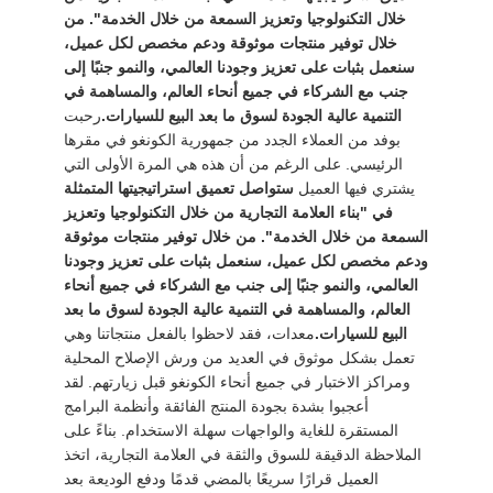
اقتباس
خلال التكنولوجيا وتعزيز السمعة من خلال الخدمة". من
خلال توفير منتجات موثوقة ودعم مخصص لكل عميل،
سنعمل بثبات على تعزيز وجودنا العالمي، والنمو جنبًا إلى
DOWN
جنب مع الشركاء في جميع أنحاء العالم، والمساهمة في
التنمية عالية الجودة لسوق ما بعد البيع للسيارات.
رحبت
LOAD
بوفد من العملاء الجدد من جمهورية الكونغو في مقرها
الرئيسي. على الرغم من أن هذه هي المرة الأولى التي
خريطة
يشتري فيها العميل
ستواصل تعميق استراتيجيتها المتمثلة
في "بناء العلامة التجارية من خلال التكنولوجيا وتعزيز
الموقع
السمعة من خلال الخدمة". من خلال توفير منتجات موثوقة
ودعم مخصص لكل عميل، سنعمل بثبات على تعزيز وجودنا
العالمي، والنمو جنبًا إلى جنب مع الشركاء في جميع أنحاء
سياسة
العالم، والمساهمة في التنمية عالية الجودة لسوق ما بعد
الخصوصية
البيع للسيارات.
معدات، فقد لاحظوا بالفعل منتجاتنا وهي
تعمل بشكل موثوق في العديد من ورش الإصلاح المحلية
ومراكز الاختبار في جميع أنحاء الكونغو قبل زيارتهم. لقد
أعجبوا بشدة بجودة المنتج الفائقة وأنظمة البرامج
المستقرة للغاية والواجهات سهلة الاستخدام. بناءً على
الملاحظة الدقيقة للسوق والثقة في العلامة التجارية، اتخذ
العميل قرارًا سريعًا بالمضي قدمًا ودفع الوديعة بعد