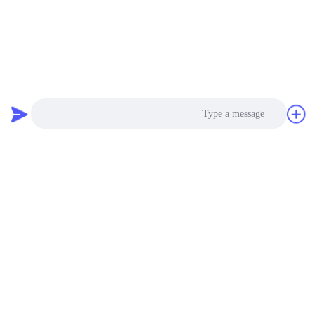
Photo
Video Call
Audio Call