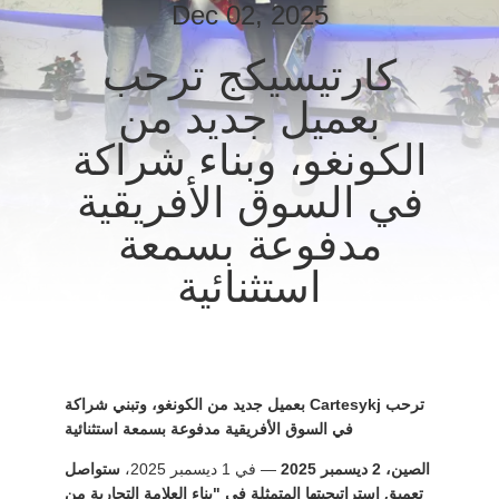
Dec 02, 2025
مراقبة
كارتيسيكج ترحب
الجودة
بعميل جديد من
الكونغو، وبناء شراكة
اتصل
في السوق الأفريقية
بنا
مدفوعة بسمعة
أخبار
استثنائية
القضايا
مدونة
ترحب Cartesykj بعميل جديد من الكونغو، وتبني شراكة
في السوق الأفريقية مدفوعة بسمعة استثنائية
الصين، 2 ديسمبر 2025
— في 1 ديسمبر 2025،
ستواصل
اطلب
تعميق استراتيجيتها المتمثلة في "بناء العلامة التجارية من