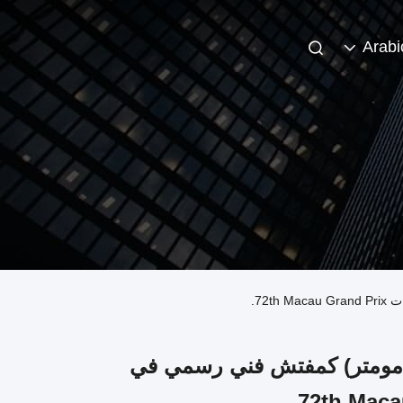
Arabi
من ماركة Carteskj (آلة الدينامومتر) كمفتش فني رسمي في