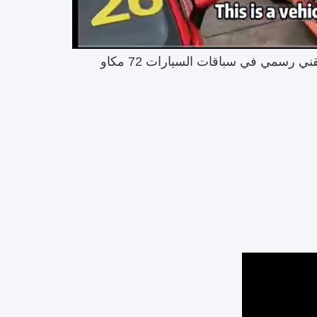
عملت كمفتش تقني رسمي في سباقات السيارات 72 مكاو