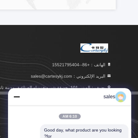
الهاتف：+86--15521795404
البريد الإلكتروني：sales@cartesykj.com
يضيف：المبنى 101، حديقة شيرونغزيزاو الصناعية، مدينة تا
مدينة تشونغشان، مقاطعة قوانغدونغ، الصين
sales
6:10 AM
Good day, what product are you looking 
for?