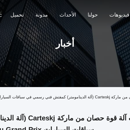
فيديوهات
حولنا
الأحداث
مدونة
تحميل
c
أخبار
سيارات 72th Macau Grand Prix.
عملت آلة قوة حصان 
سباقات السيارات 72th Macau Grand Prix.