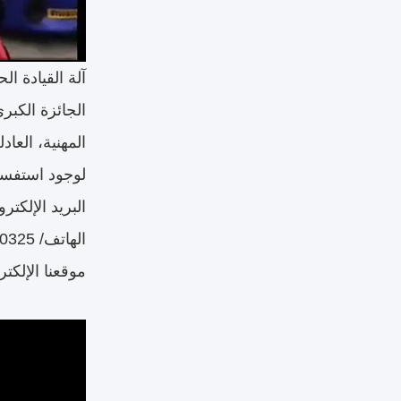
آلة القيادة ا
الجائزة الكبرى
المهنية، العا
لوجود استفسا
البريد الإلكتروني: tesykj.com
الهاتف/ WeChat: +86-15913440325
موقعنا الإلكتروني: ykj.com