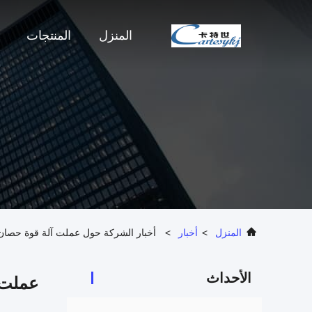
المنزل
المنتجات
المنزل
>
أخبار
>
أخبار الشركة حول عملت آلة قوة حصان من ماركة Carteskj (آلة الدينامومتر) كمفتش فني رسمي في سباقات ال
الأحداث