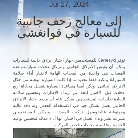
Jul 27, 2024
مراقبة
إلى معالج زحف جانبية
الجودة
للسيارة في قوانغشي
اتصل
بنا
توفر Cartesykj للمستخدمين جهاز اختبار انزلاق جانبية للسيارات
يمكن أن يقيس الانزلاق الجانبي وانزلاق عجلات سياراتهم.هذه
أخبار
المعدات هي واحدة من المعدات الهامة لاختبار أداء سلامة
السياراتلا يمكنه فقط تحديد ما إذا كانت السيارة مؤهلة من خلال
الانزلاق الجانبي، ولكن أيضا مساعدة السيارة لتعديل محاذاة أربع
القضايا
عجلات قبل الاختبار للحد من ارتداء الإطارات وتحسين سلامة
القيادة.تعليقات المستخدمين بشكل عام أن مقعد اختبار الانزلاق
الجانبي يعمل بشكل جيد في الاستخدام الفعلي وله دقة عالية
مدونة
وموثوقية عاليةوسهل تركيب المعدات، ويمكن للمستخدمين
بسرعة نشر وبدء العمل في اختبار. انها أداة فعالة لتحسين نوعية
الخدمة وتنافسية محطات فحص المركبات.
اطلب