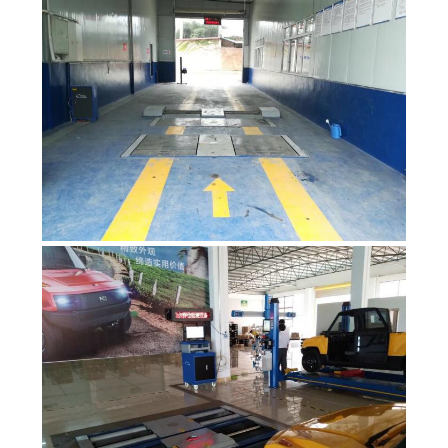
اقتباس
DOWN
LOAD
خريطة
الموقع
سياسة
الخصوصية