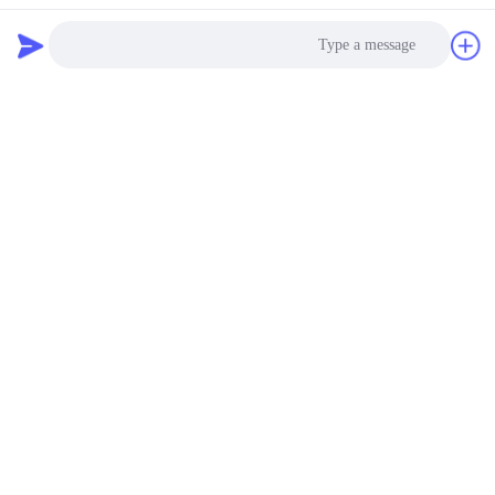
Photo
Video Call
Audio Call