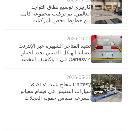
كارتيزي توسيع نطاق التواجد
العالمي: تم تركيب مجموعة كاملة
من خطوط فحص المركبات
المتوافقة مع نظام AWD في
البرازيل
2026-06-01
تشيد المتاجر الشهيرة عبر الإنترنت
بصيانة الهيكل الصيني بخط اختبار
Cartesy 4 في 1 وكاشف التخميد
2026-05-21
Cartesy بنجاح تثبيت ATV &
سيارات التفتيش في فيتنام مقياس
السرعة مقياس حمولة العجلات
مقياس الفرامل