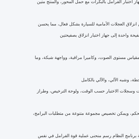
ير السرعة عالي الكفاءة ذاتي القفل (3.0 كيلو واط / 380 فولت) لجهاز اختبار الفرامل بالبكرات مع حمل المحور، والمنتج متين
 من انزلاق العجلات الأمامية للسيارة بشكل فعال، مما يحسن
فيحة واحدة إلى جهاز اختبار انزلاق بصفيحتين
م، ومقياس مستوى الصوت، وكاميرا مراقبة، وواجهة شبكة، وما
ن بيانات وسجلات الاختبار حسب الوقت، ولوحة الترخيص، وطراز
والحكم، ويمكن تخصيص مجموعة متنوعة من متطلبات البرامج،
هة برنامج النظام رسم منحنى عملية قوة الفرامل في نفس