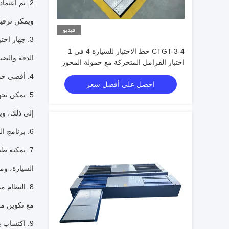
ويمكن ترقيت
فيديو
3. جهاز اخ
CTGT-3-4 خط الاختبار للسيارة 4 في 1
الدقة والضبط
اختبار الفرامل المتحركة مع حمولة المحور
اختبار هبوط جانبية لوحة واحدة اختبار تعليق
4. أقصى حمل محوري عبري هو 4000 كجم؛ يتم التحكم فيه بواسطة كمبيوتر صناعي
احصل على أفضل سعر
اختبار امتصاص الصدمات ومختبر التخفيف
5. يمكن تج
إلى ذلك، وي
6. برنامج الملكية الفكرية المستقلة، يمكن لنظام الكشف اختيار التشغيل اليدوي أحادي المحطة، وشبه الآلي، والآلي بالكامل
7. يمكنه ط
السيارة، وما
8. النظام 
مع تكوين م
9. اكتساب 