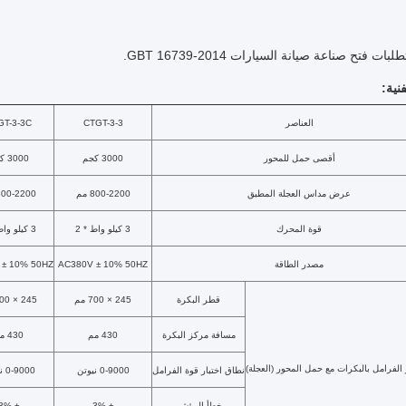
نية:
العناصر
CTGT-3-3
GT-3-3C
أقصى حمل للمحور
3000 كجم
3000 كجم
عرض مداس العجلة المطبق
800-2200 مم
800-2200 م
قوة المحرك
3 كيلو واط * 2
3 كيلو واط * 2
مصدر الطاقة
AC380V ± 10% 50HZ
 ± 10% 50HZ
قطر البكرة
245 × 700 مم
245 × 700 مم
مسافة مركز البكرة
430 مم
430 مم
 الفرامل بالبكرات مع حمل المحور (العجلة)
نطاق اختبار قوة الفرامل
0-9000 نيوتن
0-9000 نيوتن
خطأ المؤشر
± 3%
± 3%