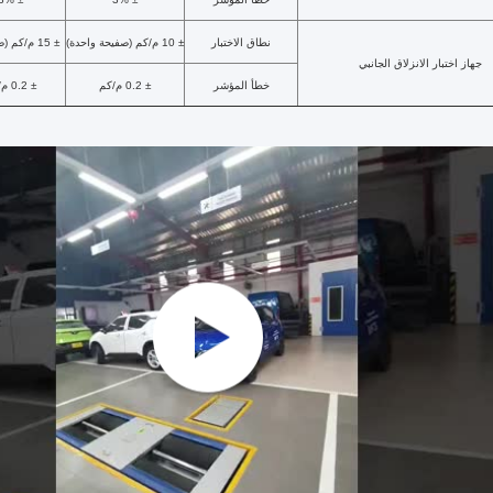
نطاق الاختبار
± 10 م/كم (صفيحة واحدة)
± 15 م/كم (صفيحتان)
جهاز اختبار الانزلاق الجانبي
خطأ المؤشر
± 0.2 م/كم
± 0.2 م/كم