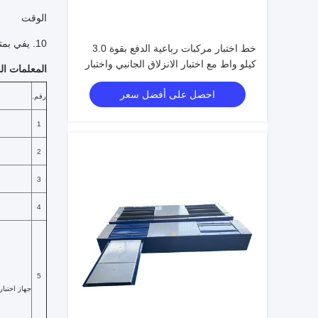
الوقت
10. يفي بمتطلبات فتح صناعة صيانة السيارات GBT 16739-2014.
خط اختبار مركبات رباعية الدفع بقوة 3.0
كيلو واط مع اختبار الانزلاق الجانبي واختبار
المعلمات الف
المكابح
احصل على أفضل سعر
رقم.
1
2
3
4
5
جهاز اختبار